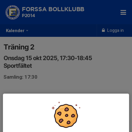
FORSSA BOLLKLUBB
P2014
Logga in
Kalender
Träning 2
Onsdag 15 okt 2025, 17:30-18:45
Sportfältet
Samling: 17:30