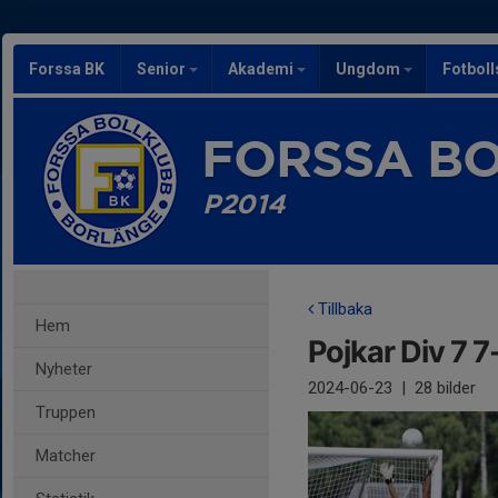
Forssa BK
Senior
Akademi
Ungdom
Fotbol
FORSSA B
P2014
Tillbaka
Hem
Pojkar Div 7 7
Nyheter
2024-06-23
|
28 bilder
Truppen
Matcher