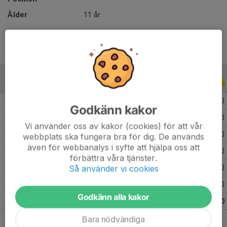
Ålder
11 år
ALLA SERIER
ALLA ÅR
2026
19
0
0
0
Godkänn kakor
2025
32
0
0
0
Vi använder oss av kakor (cookies) för att vår
2024
12
0
0
0
webbplats ska fungera bra för dig. De används
även för webbanalys i syfte att hjälpa oss att
2023
5
0
0
0
förbättra våra tjänster.
Så använder vi cookies
2022
3
0
0
0
2021
3
0
0
0
Godkänn alla kakor
Totalt
74
0
0
0
Bara nödvändiga