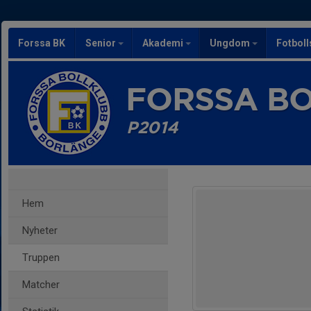
Forssa BK
Senior
Akademi
Ungdom
Fotbol
FORSSA B
P2014
Hem
Nyheter
Truppen
Matcher