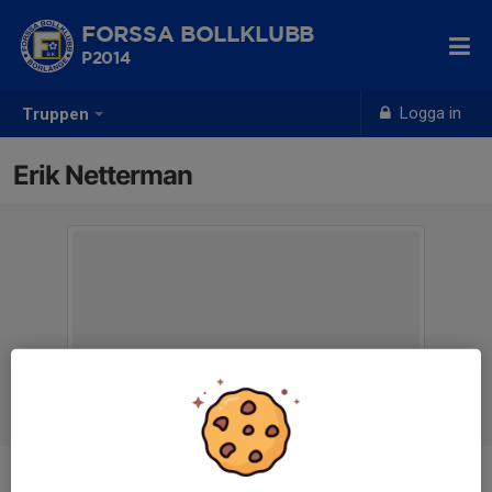
FORSSA BOLLKLUBB
P2014
Logga in
Truppen
Erik Netterman
Titel
Tränare