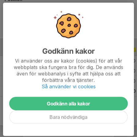
Ålder
11 år
Godkänn kakor
ALLA SERIER
ALLA ÅR
Vi använder oss av kakor (cookies) för att vår
2026
7
0
0
0
webbplats ska fungera bra för dig. De används
2025
11
0
0
0
även för webbanalys i syfte att hjälpa oss att
förbättra våra tjänster.
2024
2
0
0
0
Så använder vi cookies
Totalt
20
0
0
0
Godkänn alla kakor
Bara nödvändiga