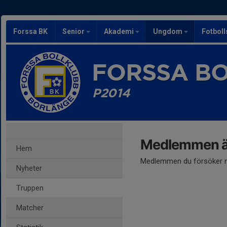
Forssa BK
Senior
Akademi
Ungdom
Fotbol
FORSSA B
P2014
Medlemmen är
Hem
Medlemmen du försöker nå
Nyheter
Truppen
Matcher