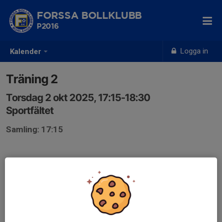
FORSSA BOLLKLUBB
P2016
Logga in
Kalender
Träning 2
Torsdag 2 okt 2025, 17:15-18:30
Sportfältet
Samling: 17:15