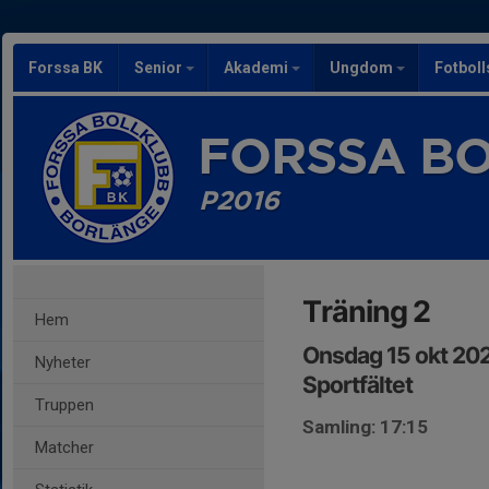
Forssa BK
Senior
Akademi
Ungdom
Fotbol
FORSSA B
P2016
Träning 2
Hem
Onsdag 15 okt 202
Nyheter
Sportfältet
Truppen
Samling: 17:15
Matcher