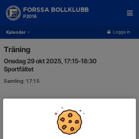
FORSSA BOLLKLUBB
P2016
Logga in
Kalender
Träning
Onsdag 29 okt 2025, 17:15-18:30
Sportfältet
Samling: 17:15