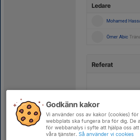
Ledare
Mohamed Hass
Ömer Abic
Trän
Referat
Godkänn kakor
Vi använder oss av kakor (cookies) för 
webbplats ska fungera bra för dig. De
för webbanalys i syfte att hjälpa oss att
våra tjänster.
Så använder vi cookies