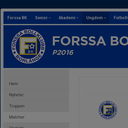
Forssa BK
Senior
Akademi
Ungdom
Fotbol
FORSSA B
P2016
Hem
Nyheter
Truppen
Matcher