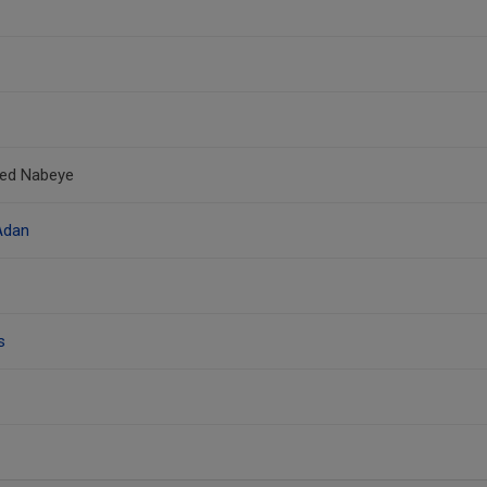
ed Nabeye
Adan
s