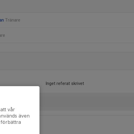
an
Tränare
are
Inget referat skrivet
att vår
 används även
 förbättra