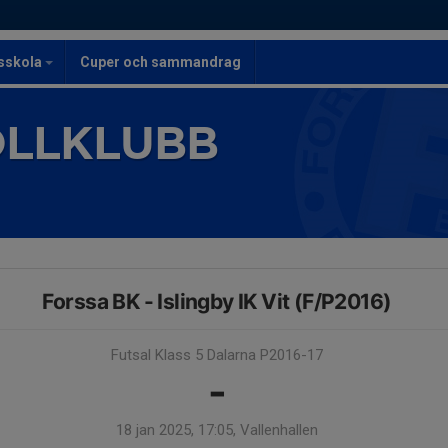
lsskola
Cuper och sammandrag
OLLKLUBB
Forssa BK - Islingby IK Vit (F/P2016)
Futsal Klass 5 Dalarna P2016-17
-
18 jan 2025, 17:05, Vallenhallen