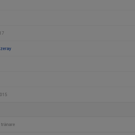
17
 zeray
2015
n
tränare