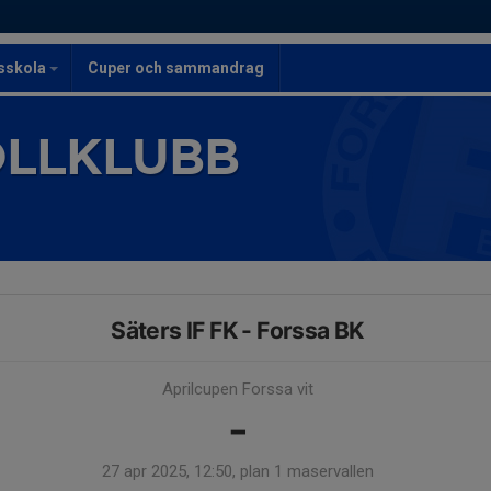
lsskola
Cuper och sammandrag
OLLKLUBB
Säters IF FK - Forssa BK
Aprilcupen Forssa vit
-
27 apr 2025, 12:50, plan 1 maservallen