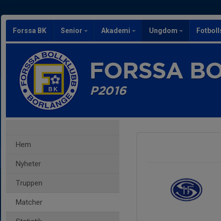
Forssa BK
Senior
Akademi
Ungdom
Fotbol
FORSSA B
P2016
Hem
Nyheter
Truppen
Matcher