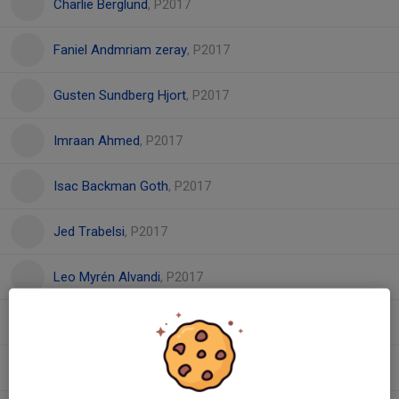
Charlie Berglund
, P2017
Faniel Andmriam zeray
, P2017
Gusten Sundberg Hjort
, P2017
Imraan Ahmed
, P2017
Isac Backman Goth
, P2017
Jed Trabelsi
, P2017
Leo Myrén Alvandi
, P2017
Liam Gustavsson
, P2017
Lionel Abic
, P2017