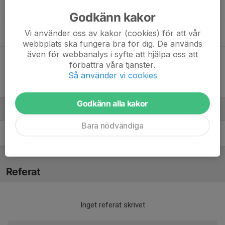
Munir Abubakar
, P2017
Godkänn kakor
Vi använder oss av kakor (cookies) för att vår
Sigge Björkstrand
, P2017
webbplats ska fungera bra för dig. De används
även för webbanalys i syfte att hjälpa oss att
Valter Sundberg
, P2017
förbättra våra tjänster.
Så använder vi cookies
Zakariye Osman Mohamud
, P2017
Godkänn alla kakor
Ledare
Bara nödvändiga
Seyhmus Abic
Tränare
Referat
Inget referat skrivet