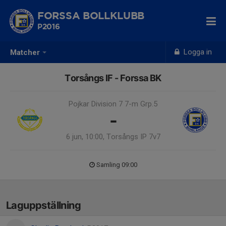
FORSSA BOLLKLUBB
P2016
Logga in
Matcher
Torsångs IF - Forssa BK
Pojkar Division 7 7-m Grp.5
-
6 jun, 10:00, Torsångs IP 7v7
Samling 09:00
Laguppställning