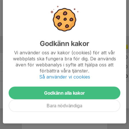
Ålder
9 år
Godkänn kakor
ALLA SERIER
ALLA ÅR
Vi använder oss av kakor (cookies) för att vår
2026
9
0
0
0
webbplats ska fungera bra för dig. De används
även för webbanalys i syfte att hjälpa oss att
2025
1
0
0
0
förbättra våra tjänster.
Så använder vi cookies
Totalt
10
0
0
0
Godkänn alla kakor
Bara nödvändiga