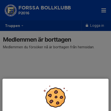
FORSSA BOLLKLUBB
P2016
Logga in
Truppen
Medlemmen är borttagen
Medlemmen du försöker nå är borttagen från hemsidan.