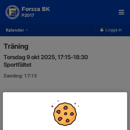
Forssa BK
P2017
Logga in
Kalender
Träning
Torsdag 9 okt 2025, 17:15-18:30
Sportfältet
Samling: 17:15