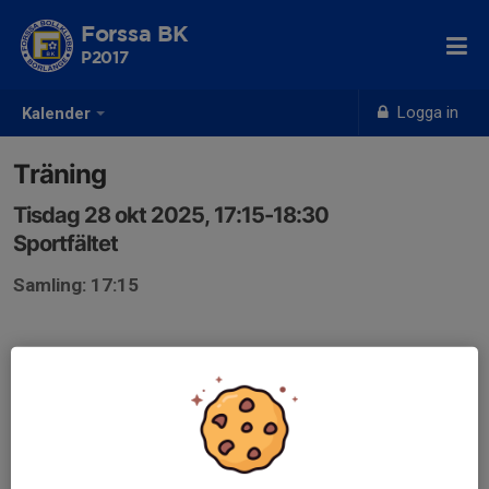
Forssa BK
P2017
Logga in
Kalender
Träning
Tisdag 28 okt 2025, 17:15-18:30
Sportfältet
Samling: 17:15