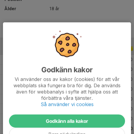
Ålder
18 år
ALLA SERIER
ALLA ÅR
2026
7
0
0
0
Godkänn kakor
2025
16
0
0
0
Vi använder oss av kakor (cookies) för att vår
2024
33
0
0
0
webbplats ska fungera bra för dig. De används
2023
25
0
0
0
även för webbanalys i syfte att hjälpa oss att
förbättra våra tjänster.
2022
40
0
0
0
Så använder vi cookies
2021
19
0
0
0
2020
22
0
0
0
Godkänn alla kakor
Totalt
162
0
0
0