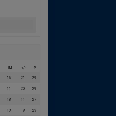
IM
+/-
P
15
21
29
11
20
29
18
11
27
13
8
23