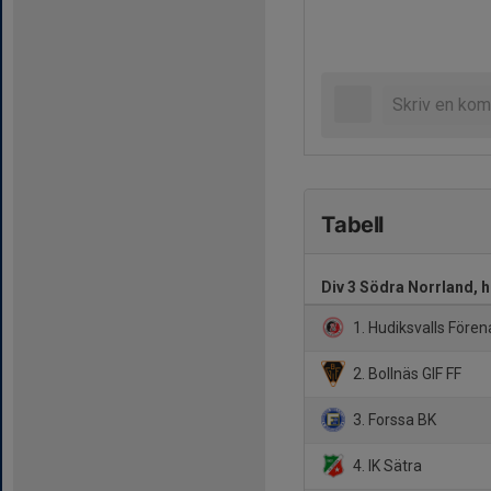
Tabell
Div 3 Södra Norrland, 
1. Hudiksvalls Fören
2. Bollnäs GIF FF
3. Forssa BK
4. IK Sätra