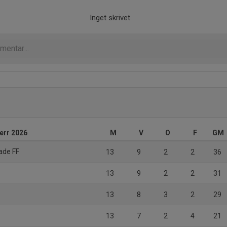
Inget skrivet
herr 2026
M
V
O
F
GM
ade FF
13
9
2
2
36
13
9
2
2
31
13
8
3
2
29
13
7
2
4
21