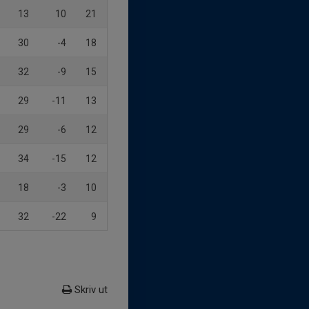
13
10
21
30
-4
18
32
-9
15
29
-11
13
29
-6
12
34
-15
12
18
-3
10
32
-22
9
Skriv ut