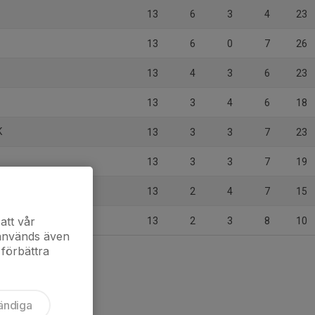
13
6
3
4
23
13
6
0
7
26
13
4
3
6
23
13
3
4
6
18
K
13
3
3
7
23
13
3
3
7
19
13
2
4
7
15
att vår
13
2
3
8
10
 används även
 förbättra
ändiga