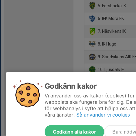
5. Forsbacka IK
6. IFK Mora FK
7. Näsvikens IK
8. IK Huge
9. Sandvikens AIK F
10. Ljusdals IF
11. Åbyggeby FK
Godkänn kakor
12. Avesta AIK
Vi använder oss av kakor (cookies) för 
webbplats ska fungera bra för dig. De
för webbanalys i syfte att hjälpa oss att
våra tjänster.
Så använder vi cookies
Godkänn alla kakor
Bara nödv