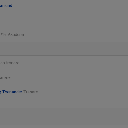
ranlund
 P16 Akademi
ss tränare
ränare
g Thenander
Tränare