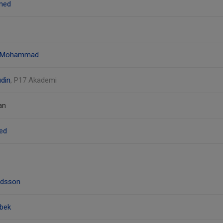
med
 Mohammad
din
, P17 Akademi
an
ed
ndsson
bek