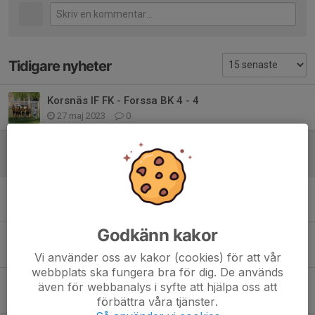
Tidigare nyheter
Korsnäs IF FK - Forssa BK 4 - 4
27 maj 2023
0
Bollnäs GIF FF - Forssa BK 24 sep
26 sep 2022
0
FBK - Västerfärnebo 10 september
10 sep 2022
0
Godkänn kakor
Söderhamns FF - Forssa BK 26/6 2022
26 jun 2022
0
Vi använder oss av kakor (cookies) för att vår
webbplats ska fungera bra för dig. De används
Årsunda IF-Forssa BK 4-2
även för webbanalys i syfte att hjälpa oss att
10 jun 2022
0
förbättra våra tjänster.