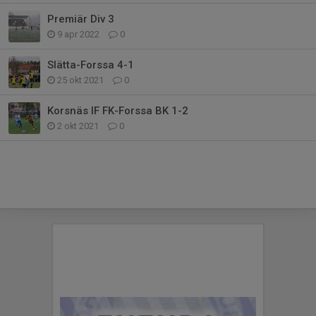
Premiär Div 3
9 apr 2022
0
Slätta-Forssa 4-1
25 okt 2021
0
Korsnäs IF FK-Forssa BK 1-2
2 okt 2021
0