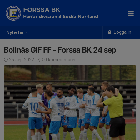
FORSSA BK
Herrar division 3 Södra Norrland
Logga in
Nyheter
Bollnäs GIF FF - Forssa BK 24 sep
26 sep 2022
0 kommentarer