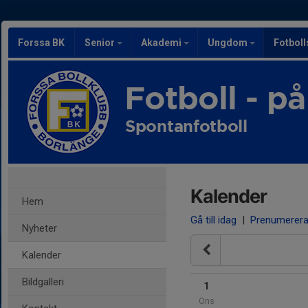
Forssa BK
Senior
Akademi
Ungdom
Fotbol
Fotboll - på 
Spontanfotboll
Kalender
Hem
Gå till idag
|
Prenumerer
Nyheter
Kalender
Bildgalleri
1
Ons