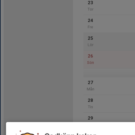
23
Tor
24
Fre
25
Lör
26
Sön
27
Mån
28
Tis
29
Ons