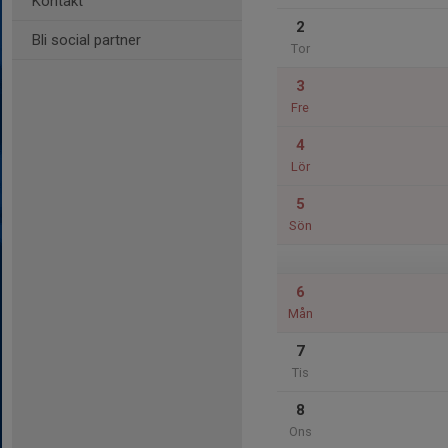
Kontakt
2
Bli social partner
Tor
3
Fre
4
Lör
5
Sön
6
Mån
7
Tis
8
Ons