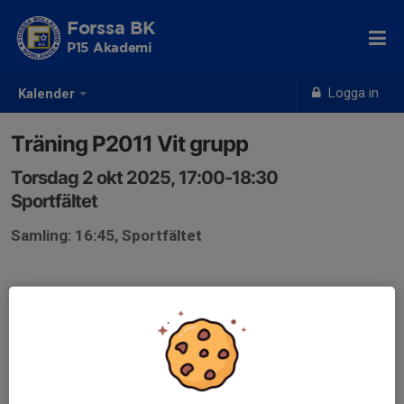
Forssa BK
P15 Akademi
Logga in
Kalender
Träning P2011 Vit grupp
Torsdag 2 okt 2025, 17:00-18:30
Sportfältet
Samling: 16:45, Sportfältet