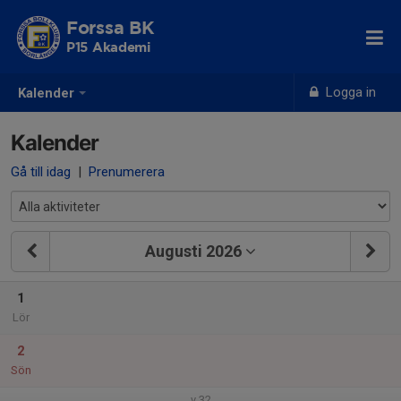
Forssa BK
P15 Akademi
Logga in
Kalender
Kalender
Gå till idag
|
Prenumerera
Augusti 2026
1
Lör
2
Sön
v.32