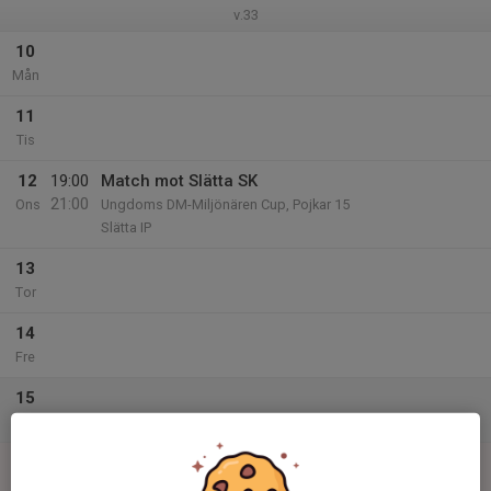
v.33
10
Mån
11
Tis
12
19:00
Match mot Slätta SK
21:00
Ons
Ungdoms DM-Miljönären Cup, Pojkar 15
Slätta IP
13
Tor
14
Fre
15
Lör
16
16:00
Match mot IK Huge
18:00
Sön
P15 GUDH