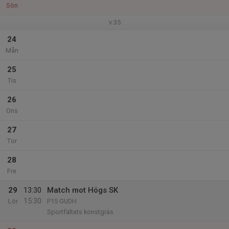
Sön
v.35
24
Mån
25
Tis
26
Ons
27
Tor
28
Fre
29
13:30
Match mot Högs SK
15:30
Lör
P15 GUDH
Sportfältets konstgräs