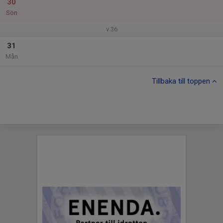
30
Sön
v.36
31
Mån
Tillbaka till toppen