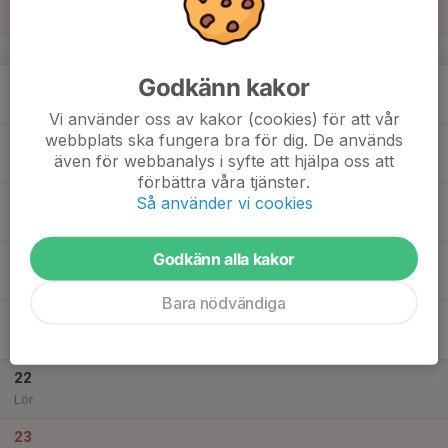
Sportfältets konstgräs
v.34
Godkänn kakor
17
Mån
Vi använder oss av kakor (cookies) för att vår
webbplats ska fungera bra för dig. De används
18
även för webbanalys i syfte att hjälpa oss att
Tis
förbättra våra tjänster.
19
Så använder vi cookies
Ons
Godkänn alla kakor
20
Tor
Bara nödvändiga
21
Fre
22
Lör
23