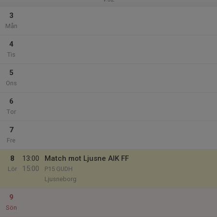
3
Mån
4
Tis
5
Ons
6
Tor
7
Fre
8
13:00
Match mot Ljusne AIK FF
15:00
Lör
P15 GUDH
Ljusneborg
9
Sön