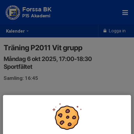
Forssa BK
P15 Akademi
Logga in
Kalender
Träning P2011 Vit grupp
Måndag 6 okt 2025, 17:00-18:30
Sportfältet
Samling: 16:45