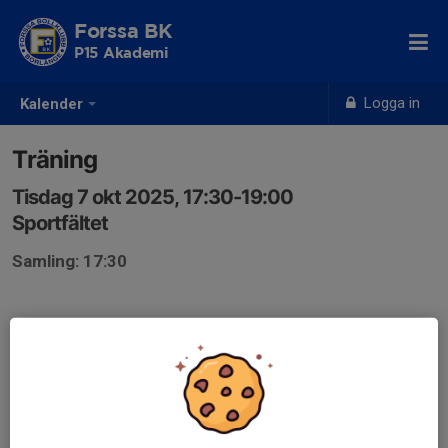
Forssa BK
P15 Akademi
Logga in
Kalender
Träning
Tisdag 7 okt 2025, 17:30-19:00
Sportfältet
Samling: 17:30