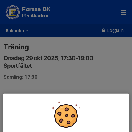
Forssa BK
P15 Akademi
Logga in
Kalender
Träning
Onsdag 29 okt 2025, 17:30-19:00
Sportfältet
Samling: 17:30