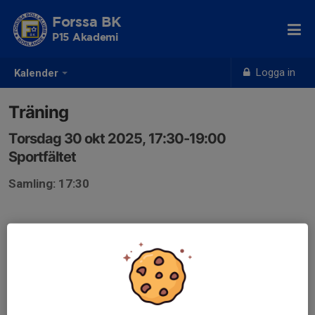
Forssa BK
P15 Akademi
Logga in
Kalender
Träning
Torsdag 30 okt 2025, 17:30-19:00
Sportfältet
Samling: 17:30