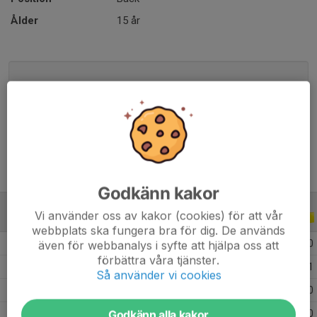
Ålder
15 år
Godkänn kakor
Vi använder oss av kakor (cookies) för att vår
ALLA SERIER
ALLA ÅR
webbplats ska fungera bra för dig. De används
2026
8
1
0
0
även för webbanalys i syfte att hjälpa oss att
förbättra våra tjänster.
2025
18
3
0
1
Så använder vi cookies
2024
8
0
0
0
Godkänn alla kakor
2023
7
2
1
0