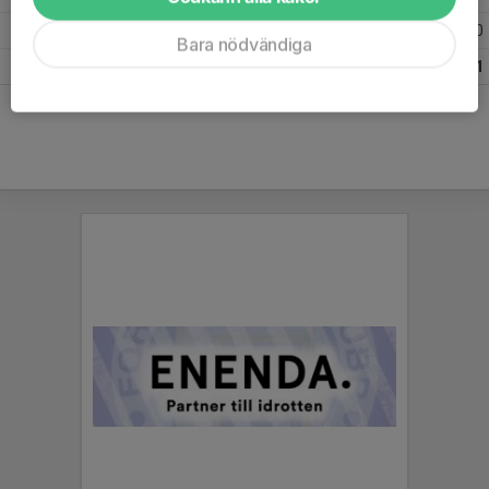
2022
8
0
0
0
Bara nödvändiga
Totalt
49
6
1
1