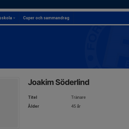
lsskola
Cuper och sammandrag
Joakim Söderlind
Titel
Tränare
Ålder
45 år