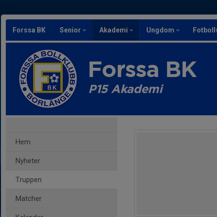
Forssa BK
Senior
Akademi
Ungdom
Fotbol
Forssa BK
P15 Akademi
Hem
Nyheter
Truppen
Matcher