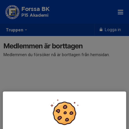
Forssa BK
P15 Akademi
Logga in
Truppen
Medlemmen är borttagen
Medlemmen du försöker nå är borttagen från hemsidan.