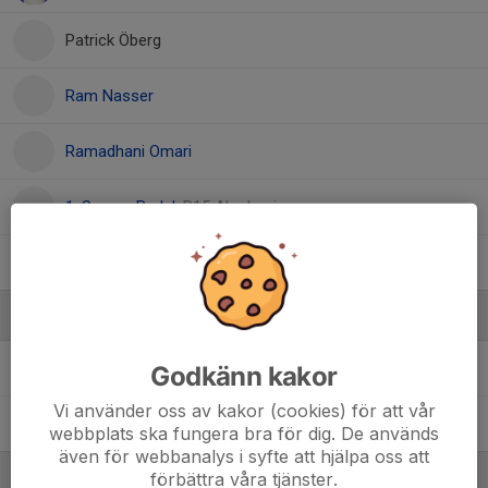
Patrick Öberg
Ram Nasser
Ramadhani Omari
1. Saman Badal
, P15 Akademi
Yusuf Ertekin
, P15 Akademi
Ledare
Erik Eriksson
Tränare
Godkänn kakor
Vi använder oss av kakor (cookies) för att vår
Tomas Öberg
Materialare
webbplats ska fungera bra för dig. De används
även för webbanalys i syfte att hjälpa oss att
förbättra våra tjänster.