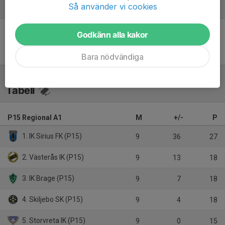
Så använder vi cookies
Referat
Godkänn alla kakor
Inget referat skrivet
Bara nödvändiga
Tabell
P15 Regional A1
M
+/-
P
1. IK Sirius FK (P15)
9
36
27
2. Västerås IK (P15)
9
13
18
3. IK Brage (P15)
9
7
18
4. Skiljebo SK (P15)
9
4
18
5. Storvreta IK (P15)
9
0
15