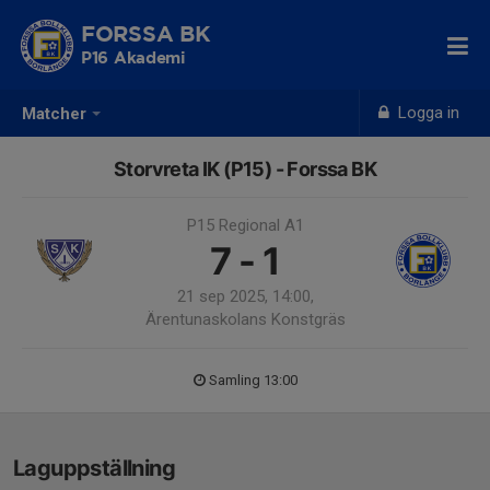
FORSSA BK
P16 Akademi
Logga in
Matcher
Storvreta IK (P15) - Forssa BK
P15 Regional A1
7 - 1
21 sep 2025, 14:00,
Ärentunaskolans Konstgräs
Samling 13:00
Laguppställning