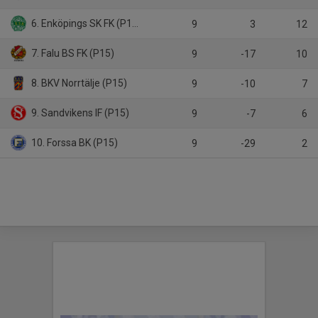
6. Enköpings SK FK (P15)
9
3
12
7. Falu BS FK (P15)
9
-17
10
8. BKV Norrtälje (P15)
9
-10
7
9. Sandvikens IF (P15)
9
-7
6
10. Forssa BK (P15)
9
-29
2