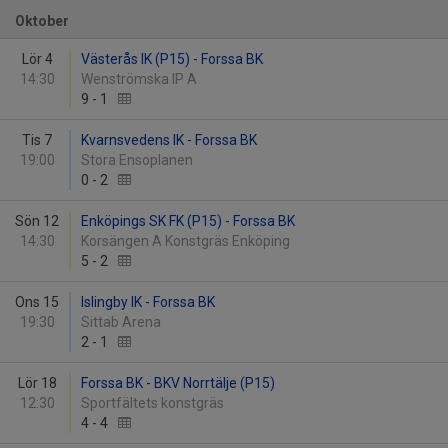
Oktober
Lör 4
Västerås IK (P15) - Forssa BK
14:30
Wenströmska IP A
9
-
1
Tis 7
Kvarnsvedens IK - Forssa BK
19:00
Stora Ensoplanen
0
-
2
Sön 12
Enköpings SK FK (P15) - Forssa BK
14:30
Korsängen A Konstgräs Enköping
5
-
2
Ons 15
Islingby IK - Forssa BK
19:30
Sittab Arena
2
-
1
Lör 18
Forssa BK - BKV Norrtälje (P15)
12:30
Sportfältets konstgräs
4
-
4