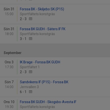
Sön 31
Forssa BK - Skiljebo SK (P15)
15:00
Sportfältets konstgräs
2
-
3
Sön 31
Forssa BK GUDH - Säters IF FK
18:00
Sportfältets konstgräs
3
-
1
September
Ons 3
IK Brage - Forssa BK GUDH
17:30
Sportfältet 1
2
-
3
Sön 7
Sandvikens IF (P15) - Forssa BK
14:00
Jernvallen 3
6
-
1
Ons 10
Forssa BK GUDH - Skogsbo-Avesta IF
19:30
Sportfältets konstgräs