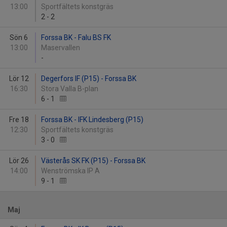
13:00
Sportfältets konstgräs
2
-
2
Sön 6
Forssa BK - Falu BS FK
13:00
Maservallen
-
Lör 12
Degerfors IF (P15) - Forssa BK
16:30
Stora Valla B-plan
6
-
1
Fre 18
Forssa BK - IFK Lindesberg (P15)
12:30
Sportfältets konstgräs
3
-
0
Lör 26
Västerås SK FK (P15) - Forssa BK
14:00
Wenströmska IP A
9
-
1
Maj