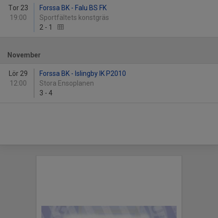
Tor 23
Forssa BK - Falu BS FK
19:00
Sportfältets konstgräs
2
-
1
November
Lör 29
Forssa BK - Islingby IK P2010
12:00
Stora Ensoplanen
3
-
4