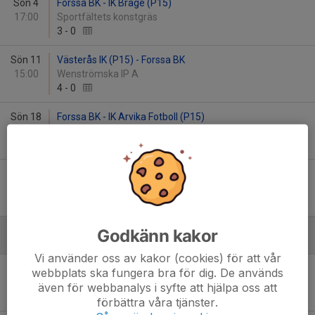
Sön 4
Forssa BK - IK Brage (P15)
17:00
Sportfältets konstgräs
3
-
0
Sön 11
Västerås IK (P15) - Forssa BK
15:00
Wenströmska IP A
4
-
0
Sön 18
Forssa BK - IK Arvika Fotboll (P15)
15:00
Sportfältets konstgräs
5
-
2
Sön 25
Örebro SK FK (P15) - Forssa BK
13:00
Ekängs IP, Konstgräs
9
-
0
Godkänn kakor
Juni
Vi använder oss av kakor (cookies) för att vår
Ons 4
Forssa BK - Islingby IK (P15)
webbplats ska fungera bra för dig. De används
19:15
Sportfältets konstgräs
även för webbanalys i syfte att hjälpa oss att
3
-
0
förbättra våra tjänster.