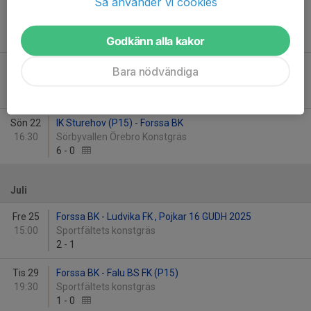
Så använder vi cookies
Lör 7
Forssa BK - FBK Karlstad (P15)
15:00
Sportfältets konstgräs
2
-
3
Godkänn alla kakor
Ons 11
Islingby IK - Forssa BK
Bara nödvändiga
19:30
Sittab Arena
2
-
1
Sön 22
IK Sturehov (P15) - Forssa BK
16:30
Sörbyvallen Örebro Konstgräs
6
-
0
Juli
Fre 25
Forssa BK - Ludvika FK , Pojkar 16 GUDH 2025
15:00
Sportfältets konstgräs
2
-
1
Tis 29
Forssa BK - Falu BS FK (P15)
19:30
Sportfältets konstgräs
1
-
0