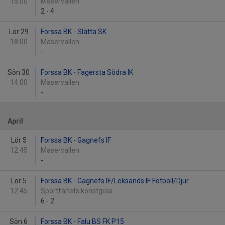
15:00
Maservallen
2
-
4
Lör 29
Forssa BK - Slätta SK
18:00
Maservallen
-
Sön 30
Forssa BK - Fagersta Södra IK
14:00
Maservallen
-
April
Lör 5
Forssa BK - Gagnefs IF
12:45
Maservallen
-
Lör 5
Forssa BK - Gagnefs IF/Leksands IF Fotboll/Djur...
12:45
Sportfältets konstgräs
6
-
2
Sön 6
Forssa BK - Falu BS FK P15