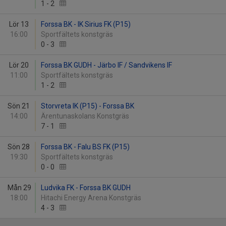
1
-
2
Lör 13
Forssa BK - IK Sirius FK (P15)
16:00
Sportfältets konstgräs
0
-
3
Lör 20
Forssa BK GUDH - Järbo IF / Sandvikens IF
11:00
Sportfältets konstgräs
1
-
2
Sön 21
Storvreta IK (P15) - Forssa BK
14:00
Ärentunaskolans Konstgräs
7
-
1
Sön 28
Forssa BK - Falu BS FK (P15)
19:30
Sportfältets konstgräs
0
-
0
Mån 29
Ludvika FK - Forssa BK GUDH
18:00
Hitachi Energy Arena Konstgräs
4
-
3