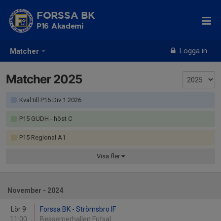
FORSSA BK
P16 Akademi
Logga in
Matcher
Matcher 2025
Kval till P16 Div.1 2026
P15 GUDH - höst C
P15 Regional A1
Visa
fler
November - 2024
Lör 9
Forssa BK - Strömsbro IF
11:00
Bessemerhallen Futsal