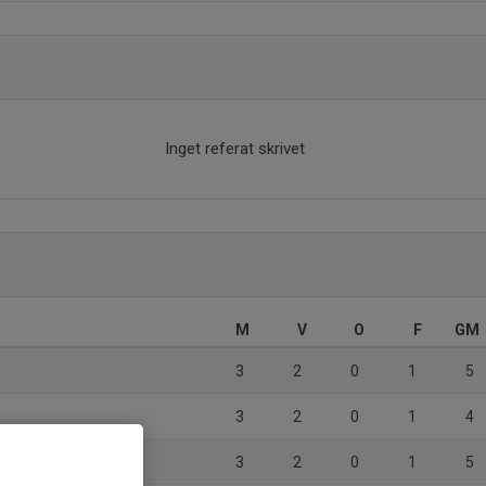
Inget referat skrivet
M
V
O
F
GM
3
2
0
1
5
3
2
0
1
4
3
2
0
1
5