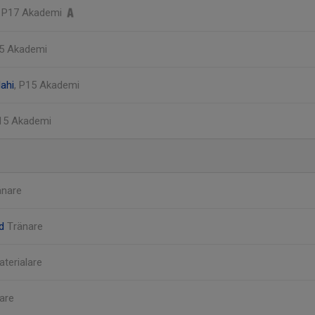
, P17 Akademi
15 Akademi
ahi
, P15 Akademi
P15 Akademi
änare
nd
Tränare
aterialare
are