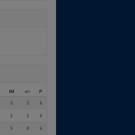
IM
+/-
P
3
2
6
2
2
6
5
0
6