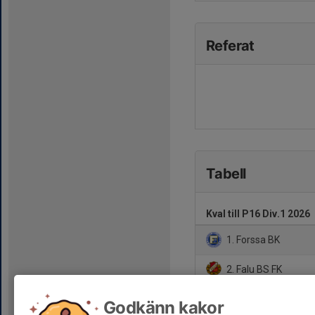
Referat
Tabell
Kval till P16 Div.1 2026
1. Forssa BK
2. Falu BS FK
3. Islingby IK
Godkänn kakor