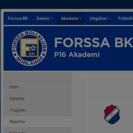
Forssa BK
Senior
Akademi
Ungdom
Fotbol
FORSSA B
P16 Akademi
Hem
Nyheter
Truppen
Matcher