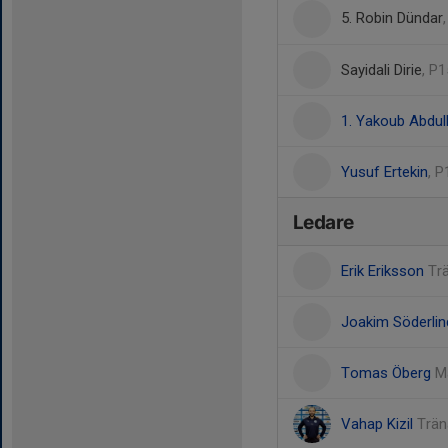
5. Robin Dündar
Sayidali Dirie
, P
1. Yakoub Abdull
Yusuf Ertekin
, 
Ledare
Erik Eriksson
Tr
Joakim Söderli
Tomas Öberg
M
Vahap Kizil
Trän