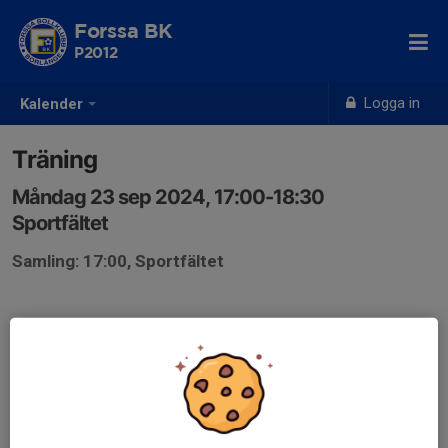
Forssa BK
P2012
Logga in
Kalender
Träning
Måndag 23 sep 2024, 17:00-18:30
Sportfältet
Samling: 17:00, Sportfältet