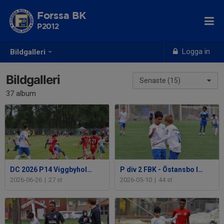
Forssa BK
P2012
Logga in
Bildgalleri
Bildgalleri
Senaste (15)
37 album
DC 2026 P14 Viggbyholms IK FF - FBK 26 juni
P div 2 FBK - Östansbo IS/Smedjeb. FK 10 maj
2026-06-26
|
27 st
2026-05-10
|
44 st