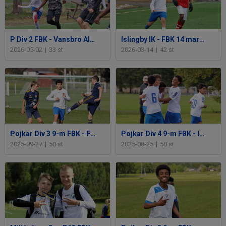
P Div 2 FBK - Vansbro AIK FK 2 maj 2026 (1-2)
Islingby IK - FBK 14 mars 2026
2026-05-02
|
33 st
2026-03-14
|
42 st
Pojkar Div 3 9-m FBK - Falu BS FK 27 sep 2025
Pojkar Div 4 9-m FBK - IK Brage 25 aug (7-5)
2025-09-27
|
50 st
2025-08-25
|
50 st