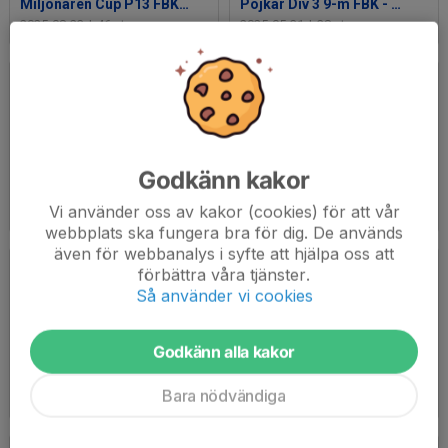
Miljönären Cup P13 FBK - Falu BS FK 23 aug
Pojkar Div 3 9-m FBK - Kvarnsvedens IK 31 maj
2025-08-23
|
46 st
2025-05-31
|
38 st
Godkänn kakor
Miljönären P13 Tunabro IF - FBK 28 maj (0-6)
Pojkar Div 4 9-m IK Brage - FBK 16 maj 2025
Vi använder oss av kakor (cookies) för att vår
2025-05-28
|
52 st
2025-05-17
|
54 st
webbplats ska fungera bra för dig. De används
även för webbanalys i syfte att hjälpa oss att
förbättra våra tjänster.
Så använder vi cookies
Godkänn alla kakor
Pojkar Div 3 9-m FBK-Islingby IK 10 maj
P Div 3 9-m IK Brage- FBK 4 juni 2025 (2-4)
Bara nödvändiga
2025-05-10
|
40 st
2025-05-04
|
38 st