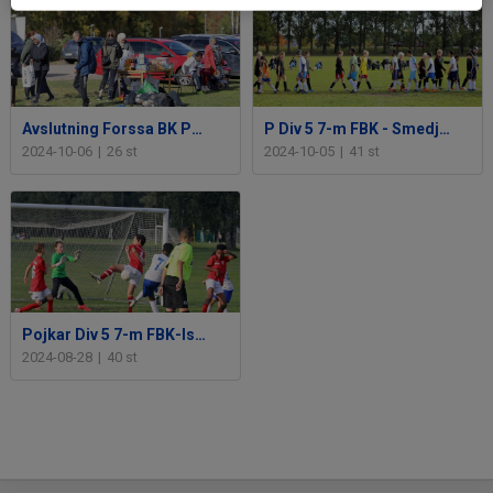
Avslutning Forssa BK P2012 10 oktober 2024
P Div 5 7-m FBK - Smedjebackens FK 5 okt 2024
2024-10-06
|
26 st
2024-10-05
|
41 st
Pojkar Div 5 7-m FBK-Islingby IK 28 aug 2024
2024-08-28
|
40 st