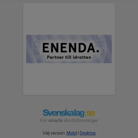
För
smarta
idrottsföreningar
Välj version:
Mobil
|
Desktop