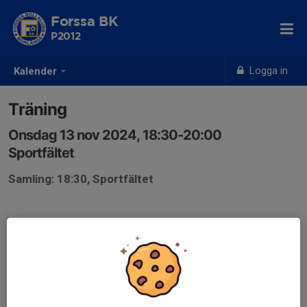
Forssa BK
P2012
Logga in
Kalender
Träning
Onsdag 13 nov 2024, 18:30-20:00
Sportfältet
Samling: 18:30, Sportfältet