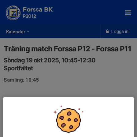
Forssa BK
P2012
Logga in
Kalender
Träning match Forssa P12 - Forssa P11
Söndag 19 okt 2025, 10:45-12:30
Sportfältet
Samling: 10:45