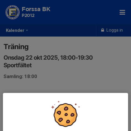
Forssa BK
P2012
Logga in
Kalender
Träning
Onsdag 22 okt 2025, 18:00-19:30
Sportfältet
Samling: 18:00