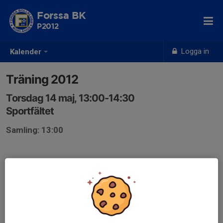
Forssa BK
P2012
Logga in
Kalender
Träning 2012
Torsdag 14 maj, 13:00-14:30
Sportfältet
Samling: 13:00