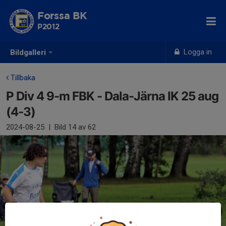
Forssa BK
P2012
Logga in
Bildgalleri
Tillbaka
P Div 4 9-m FBK - Dala-Järna IK 25 aug
(4-3)
2024-08-25
|
Bild
14
av 62