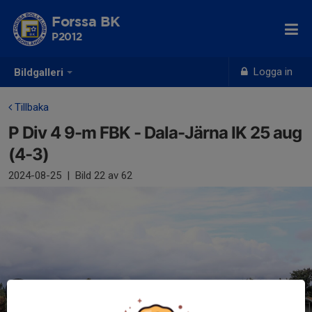
Forssa BK
P2012
Logga in
Bildgalleri
Tillbaka
P Div 4 9-m FBK - Dala-Järna IK 25 aug
(4-3)
2024-08-25
|
Bild
22
av 62