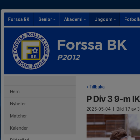
Forssa BK
Senior
Akademi
Ungdom
Fotbol
Forssa BK
P2012
Tillbaka
Hem
P Div 3 9-m I
Nyheter
2025-05-04
|
Bild
17
av 3
Matcher
Kalender