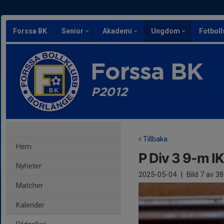
Forssa BK
Senior
Akademi
Ungdom
Fotbol
Forssa BK
P2012
Tillbaka
Hem
P Div 3 9-m I
Nyheter
2025-05-04
|
Bild
7
av 38
Matcher
Kalender