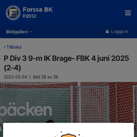
Forssa BK
P2012
Logga in
Bildgalleri
Tillbaka
P Div 3 9-m IK Brage- FBK 4 juni 2025
(2-4)
2025-05-04
|
Bild
28
av 38