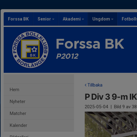
Forssa BK
Senior
Akademi
Ungdom
Fotbol
Forssa BK
P2012
Tillbaka
Hem
P Div 3 9-m I
Nyheter
2025-05-04
|
Bild
9
av 38
Matcher
Kalender