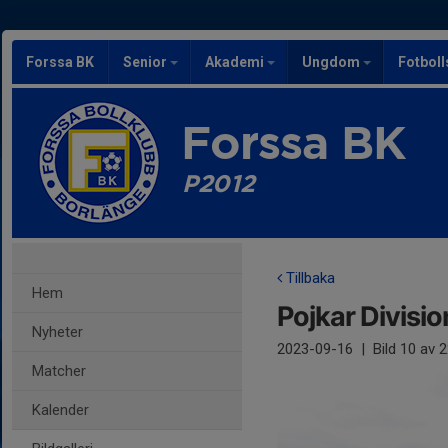
Forssa BK
Senior
Akademi
Ungdom
Fotbol
Forssa BK
P2012
Tillbaka
Hem
Pojkar Divisio
Nyheter
2023-09-16
|
Bild
10
av 2
Matcher
Kalender