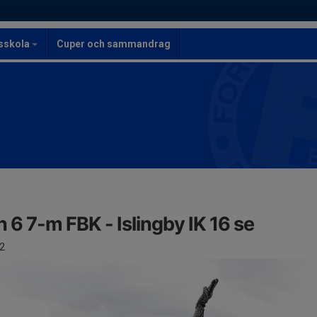
lsskola
Cuper och sammandrag
n 6 7-m FBK - Islingby IK 16 se
2