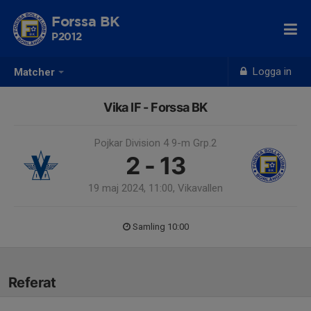
Forssa BK
P2012
Logga in
Matcher
Vika IF - Forssa BK
Pojkar Division 4 9-m Grp.2
2 - 13
19 maj 2024, 11:00, Vikavallen
Samling 10:00
Referat