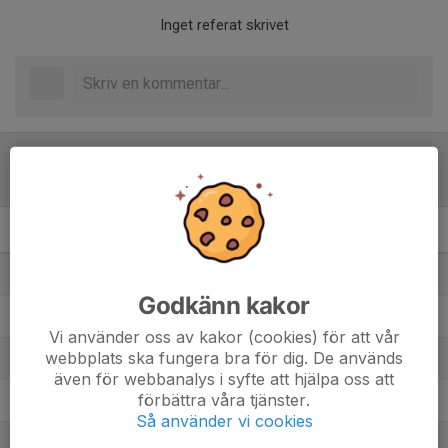
Inget referat skrivet
Tabell
Pojkar Division 4 9-m Grp.2
M
+/-
P
1. Forssa BK Blå
14
47
30
Godkänn kakor
2. Dala-Järna IK Blå
14
26
28
Vi använder oss av kakor (cookies) för att vår
webbplats ska fungera bra för dig. De används
3. Vansbro AIK FK
14
18
26
även för webbanalys i syfte att hjälpa oss att
förbättra våra tjänster.
4. Leksands IF Fotboll Vit
14
59
25
Så använder vi cookies
5. Bjursås IK
14
27
22