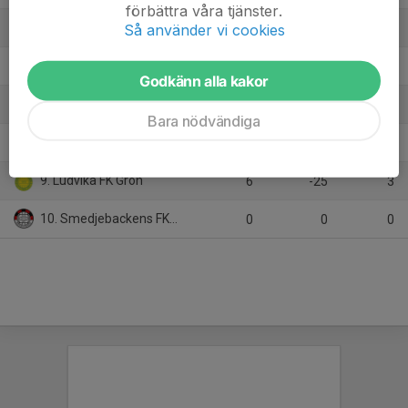
förbättra våra tjänster.
5. Gustafs GoIF
Så använder vi cookies
5
9
9
6. Säters IF FK
8
-1
9
Godkänn alla kakor
7. Slätta SK
6
-1
7
Bara nödvändiga
8. Skogsbo-Avesta IF
7
-8
3
9. Ludvika FK Grön
6
-25
3
10. Smedjebackens FK/Östansbo IS
0
0
0