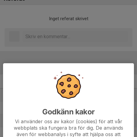
Inget referat skrivet
Tabell
Pojkar Division 3 9-m Grp.3
M
+/-
P
1. Falu BS FK
7
16
21
2. IFK Hedemora FK
6
6
12
Godkänn kakor
3. Forssa BK Vit
Vi använder oss av kakor (cookies) för att vår
7
-7
12
webbplats ska fungera bra för dig. De används
4. Krylbo IF
även för webbanalys i syfte att hjälpa oss att
6
11
10