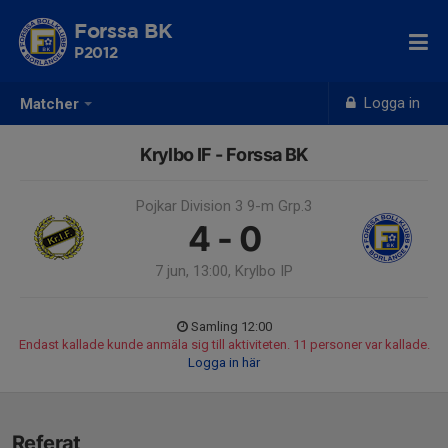
Forssa BK
P2012
Logga in
Matcher
Krylbo IF - Forssa BK
Pojkar Division 3 9-m Grp.3
4 - 0
7 jun, 13:00, Krylbo IP
Samling 12:00
Endast kallade kunde anmäla sig till aktiviteten. 11 personer var kallade.
Logga in här
Referat