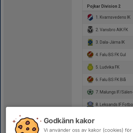
Pojkar Division 2
1. Kvarnsvedens IK
2. Vansbro AIK FK
3. Dala-Järna IK
4. Falu BS FK Gul
5. Ludvika FK
6. Falu BS FK Blå
7. Malungs IF/Sälen
8. Leksands IF Fotbo
9. Forssa BK
Godkänn kakor
10. Östansbo IS/Sm
Vi använder oss av kakor (cookies) för 