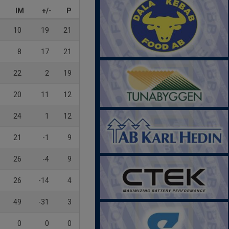
IM
+/-
P
10
19
21
8
17
21
22
2
19
20
11
12
24
1
12
21
-1
9
26
-4
9
26
-14
4
49
-31
3
0
0
0