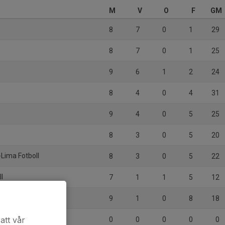
M
V
O
F
GM
8
7
0
1
29
8
7
0
1
25
9
6
1
2
24
8
4
0
4
31
9
4
0
5
25
8
3
0
5
20
-Lima Fotboll
8
3
0
5
22
ll
7
1
1
5
12
9
1
0
8
18
edjebackens FK
att vår
0
0
0
0
0