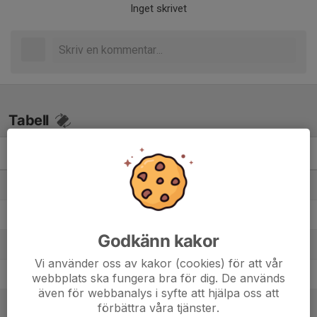
Inget skrivet
Tabell
Pojkar Division 2
M
+/-
P
1. Kvarnsvedens IK
8
19
21
2. Vansbro AIK FK
8
17
21
Godkänn kakor
3. Dala-Järna IK
9
2
19
Vi använder oss av kakor (cookies) för att vår
4. Falu BS FK Gul
8
11
12
webbplats ska fungera bra för dig. De används
även för webbanalys i syfte att hjälpa oss att
5. Ludvika FK
9
1
12
förbättra våra tjänster.