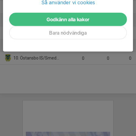
Så använder vi cookies
6. Falu BS FK Blå
8
-1
9
Godkänn alla kakor
7. Malungs IF/Sälen-Lima Fotboll
8
-4
9
Bara nödvändiga
8. Leksands IF Fotboll
7
-14
4
9. Forssa BK
9
-31
3
10. Östansbo IS/Smedjebackens FK
0
0
0